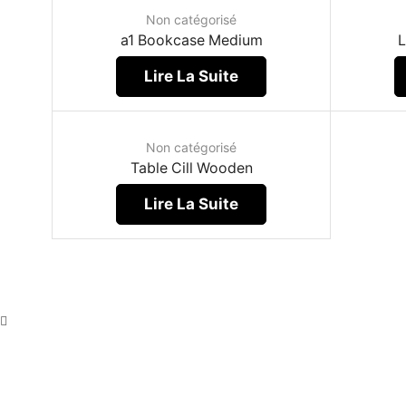
Non catégorisé
a1 Bookcase Medium
L
Lire La Suite
Non catégorisé
Table Cill Wooden
Lire La Suite