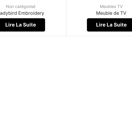
Non catégorisé
Meubles TV
adybird Embroidery
Meuble de TV
Lire La Suite
Lire La Suite