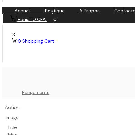
Accueil
Boutique
A Propos
Contact
Panier
0
CFA
0
0
Shopping Cart
Rangements
Action
Image
Title
Price