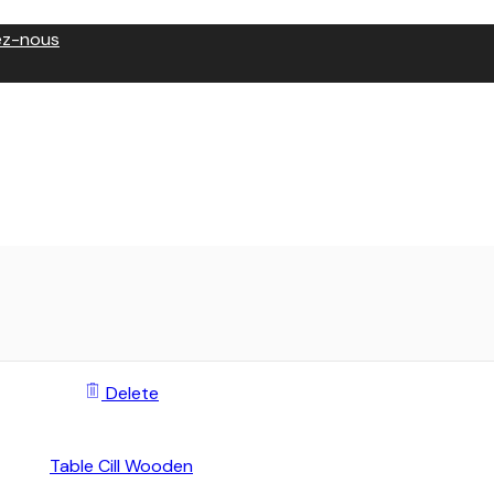
ez-nous
Delete
Table Cill Wooden