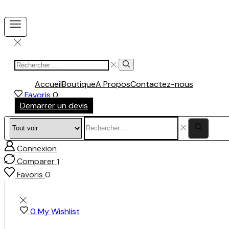
Accueil
Boutique
A Propos
Contactez-nous
Favoris
0
Demarrer un devis
Connexion
Comparer
1
Favoris
0
0
My Wishlist